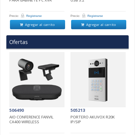
Precio:
Registrarse
Precio:
Registrarse
Pr
Agregar al carrito
Agregar al carrito
Ofertas
506490
505213
5
AIO CONFERENCE FANVIL
PORTERO AKUVOX R20K
P
CA400 WIRELESS
IP/SIP
D