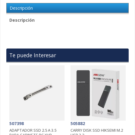
Descripción
Descripción
Te puede Interesar
507398
505882
5
ADAPTADOR SSD 2.5 A 3.5
CARRY DISK SSD HIKSEMI M.2
C
PARA GABINETE PC XVR
USB 3.2
B