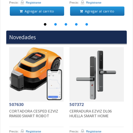
Precio:
Registrarse
Precio:
Registrarse
Pr
Agregar al carrito
Agregar al carrito
Novedades
507630
507372
5
CORTADORA CESPED EZVIZ
CERRADURA EZVIZ DL06
C
RM600 SMART ROBOT
HUELLA SMART HOME
4
5
Precio:
Registrarse
Precio:
Registrarse
Pr