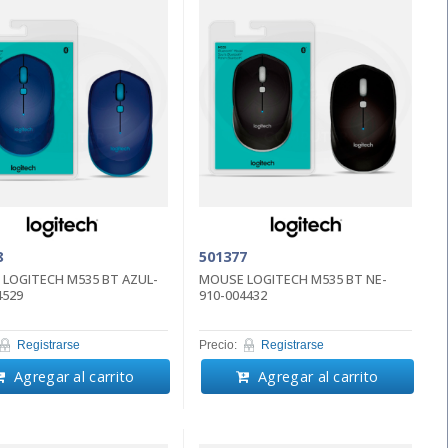
8
501377
LOGITECH M535 BT AZUL-
MOUSE LOGITECH M535 BT NE-
4529
910-004432
Registrarse
Precio:
Registrarse
Agregar al carrito
Agregar al carrito