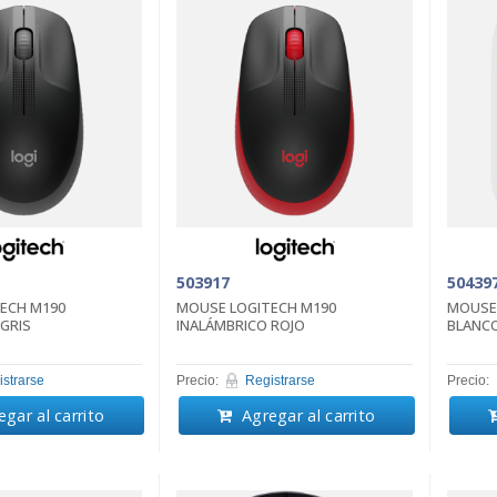
503917
50439
ECH M190
MOUSE LOGITECH M190
MOUSE 
GRIS
INALÁMBRICO ROJO
BLANCO
strarse
Precio:
Registrarse
Precio:
gar al carrito
Agregar al carrito