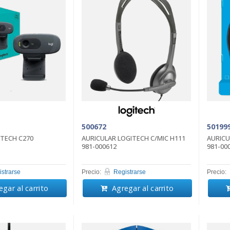
500672
50199
TECH C270
AURICULAR LOGITECH C/MIC H111
AURICU
981-000612
981-00
strarse
Precio:
Registrarse
Precio:
gar al carrito
Agregar al carrito