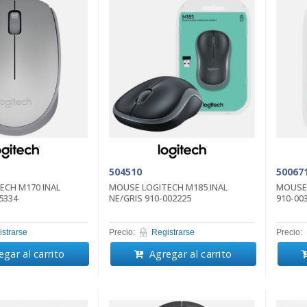
504510
50067
ECH M170 INAL
MOUSE LOGITECH M185 INAL
MOUSE 
5334
NE/GRIS 910-002225
910-00
strarse
Precio:
Registrarse
Precio:
gar al carrito
Agregar al carrito