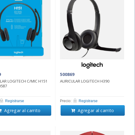
9
500869
LAR LOGITECH C/MIC H151
AURICULAR LOGITECH H390
0587
Registrarse
Precio:
Registrarse
Agregar al carrito
Agregar al carrito