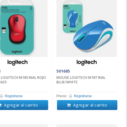
1
501685
LOGITECH M185 INAL ROJO
MOUSE LOGITECH M187 INAL
3635
BLUE/WHITE
Registrarse
Precio:
Registrarse
Agregar al carrito
Agregar al carrito