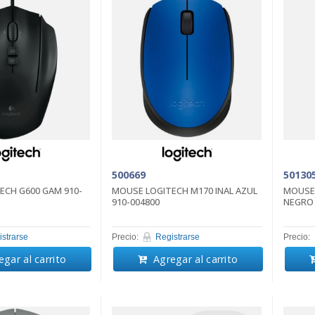
500669
50130
ECH G600 GAM 910-
MOUSE LOGITECH M170 INAL AZUL
MOUSE 
910-004800
NEGRO 
strarse
Precio:
Registrarse
Precio:
gar al carrito
Agregar al carrito