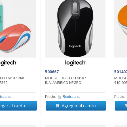
500667
50140
ECH M187 INAL
MOUSE LOGITECH M187
MOUSE 
5362
INALÁMBRICO NEGRO
910-00
strarse
Precio:
Registrarse
Precio:
gar al carrito
Agregar al carrito