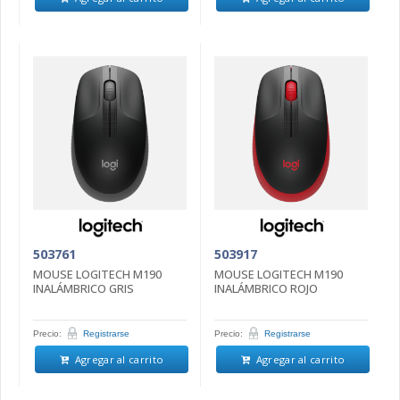
503761
503917
MOUSE LOGITECH M190
MOUSE LOGITECH M190
INALÁMBRICO GRIS
INALÁMBRICO ROJO
Precio:
Registrarse
Precio:
Registrarse
Agregar al carrito
Agregar al carrito