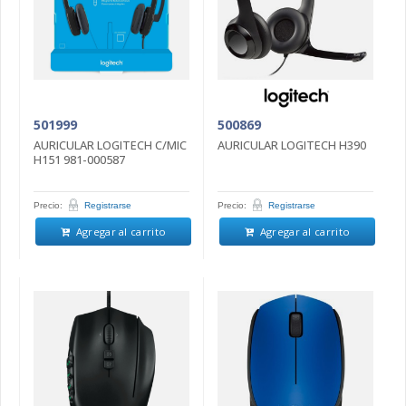
501999
500869
AURICULAR LOGITECH C/MIC
AURICULAR LOGITECH H390
H151 981-000587
Precio:
Registrarse
Precio:
Registrarse
Agregar al carrito
Agregar al carrito