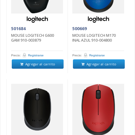
501684
500669
MOUSE LOGITECH G600
MOUSE LOGITECH M170
GAM 910-003879
INAL AZUL 910-004800
Precio:
Registrarse
Precio:
Registrarse
Agregar al carrito
Agregar al carrito