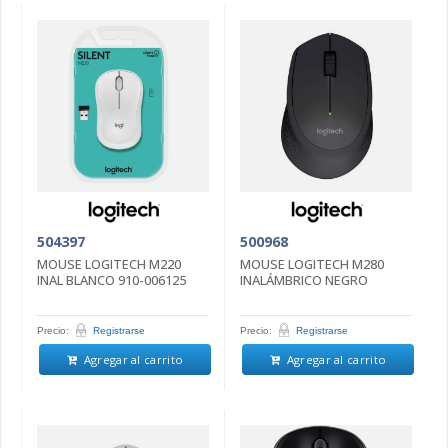
504397
500968
MOUSE LOGITECH M220
MOUSE LOGITECH M280
INAL BLANCO 910-006125
INALÁMBRICO NEGRO
Precio:
Registrarse
Precio:
Registrarse
Agregar al carrito
Agregar al carrito