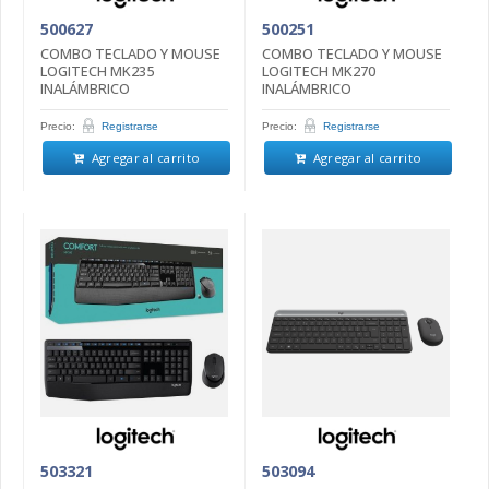
500627
500251
COMBO TECLADO Y MOUSE
COMBO TECLADO Y MOUSE
LOGITECH MK235
LOGITECH MK270
INALÁMBRICO
INALÁMBRICO
Precio:
Registrarse
Precio:
Registrarse
Agregar al carrito
Agregar al carrito
503321
503094