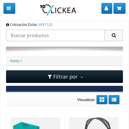
Cotización Dolar
AR$1520
Inicio
Filtrar por
Visualizar: