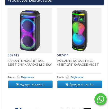
507412
507411
5
R
PARLANTE NOGA BT NGL-
PARLANTE NOGA BT NGL-
P
525BT 2*8" KARAOKE MIC 40W
485BT 2*8" KARAOKE MIC BT
B
M
Precio:
Registrarse
Precio:
Registrarse
Pr
Agregar al carrito
Agregar al carrito