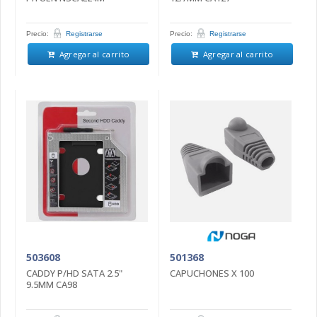
Precio:
Registrarse
Precio:
Registrarse
Agregar al carrito
Agregar al carrito
503608
501368
CADDY P/HD SATA 2.5"
CAPUCHONES X 100
9.5MM CA98