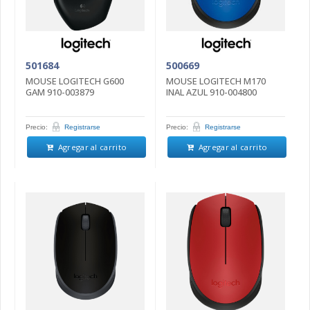
501684
500669
MOUSE LOGITECH G600
MOUSE LOGITECH M170
GAM 910-003879
INAL AZUL 910-004800
Precio:
Registrarse
Precio:
Registrarse
Agregar al carrito
Agregar al carrito