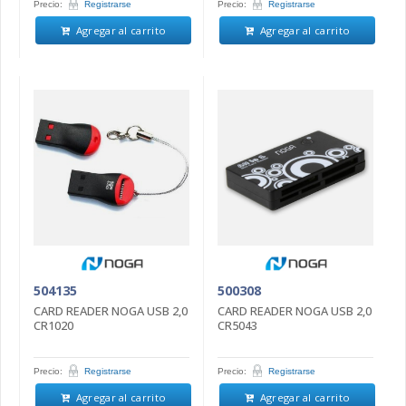
Precio:
Registrarse
Precio:
Registrarse
Agregar al carrito
Agregar al carrito
504135
500308
CARD READER NOGA USB 2,0
CARD READER NOGA USB 2,0
CR1020
CR5043
Precio:
Registrarse
Precio:
Registrarse
Agregar al carrito
Agregar al carrito