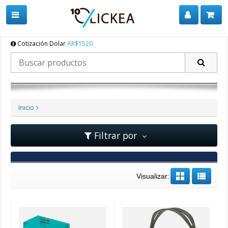
Cotización Dolar
AR$1520
Inicio
Filtrar por
Visualizar: