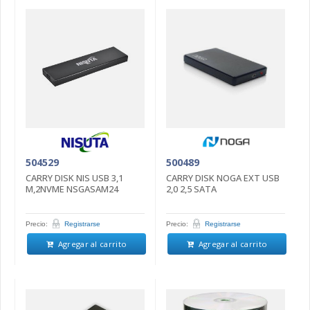
504529
500489
CARRY DISK NIS USB 3,1
CARRY DISK NOGA EXT USB
M,2NVME NSGASAM24
2,0 2,5 SATA
Precio:
Registrarse
Precio:
Registrarse
Agregar al carrito
Agregar al carrito