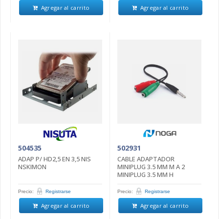
Agregar al carrito
Agregar al carrito
504535
502931
ADAP P/ HD2,5 EN 3,5 NIS
CABLE ADAPTADOR
NSKIMON
MINIPLUG 3.5 MM M A 2
MINIPLUG 3.5 MM H
Precio:
Registrarse
Precio:
Registrarse
Agregar al carrito
Agregar al carrito