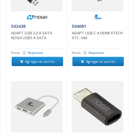
502438
504081
ADAPT USB 3,0 A SATA
ADAPT USB C A HDMI XTECH
NOGA USB3 A SATA
XTC-540
Precio:
Registrarse
Precio:
Registrarse
Agregar al carrito
Agregar al carrito