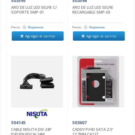
503595
503596
ARO DE LUZ LED SELFIE C/
ARO DE LUZ LED SELFIE
SOPORTE SMP-01
RECARGABLE SMP-03
Precio:
Registrarse
Precio:
Registrarse
Agregar al carrito
Agregar al carrito
504145
503607
CABLE NISUTA DIV 24P
CADDY P/HD SATA 2.5"
P/FUEN NSCAL24M
12.7MM CA127