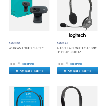
500868
500672
WEBCAM LOGITECH C270
AURICULAR LOGITECH C/MIC
H111 981-000612
Precio:
Registrarse
Precio:
Registrarse
Agregar al carrito
Agregar al carrito