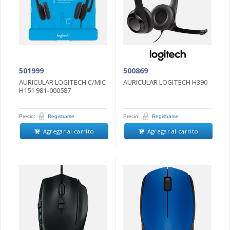
501999
500869
AURICULAR LOGITECH C/MIC
AURICULAR LOGITECH H390
H151 981-000587
Precio:
Registrarse
Precio:
Registrarse
Agregar al carrito
Agregar al carrito