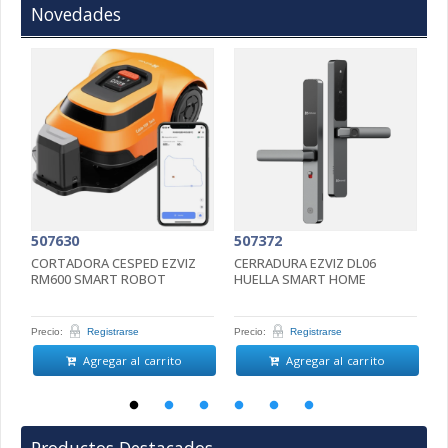
Novedades
507630
507372
5
CORTADORA CESPED EZVIZ
CERRADURA EZVIZ DL06
C
RM600 SMART ROBOT
HUELLA SMART HOME
4
5
Precio:
Registrarse
Precio:
Registrarse
Pr
Agregar al carrito
Agregar al carrito
Productos Destacados