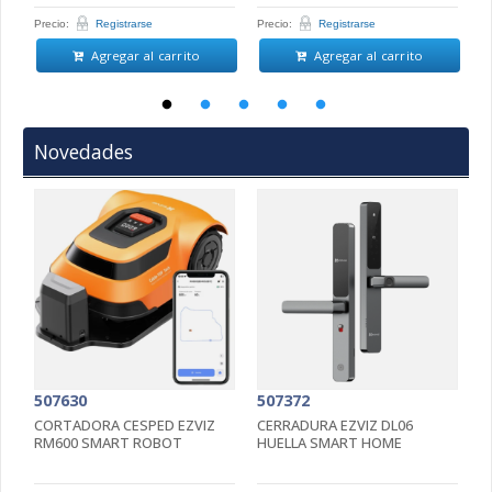
Precio:
Registrarse
Precio:
Registrarse
Pr
Agregar al carrito
Agregar al carrito
Novedades
507630
507372
5
CORTADORA CESPED EZVIZ
CERRADURA EZVIZ DL06
C
RM600 SMART ROBOT
HUELLA SMART HOME
4
5