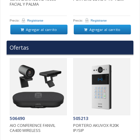
FACIAL Y PALMA
F
Precio:
Registrarse
Precio:
Registrarse
Pr
Agregar al carrito
Agregar al carrito
Ofertas
506490
505213
5
AIO CONFERENCE FANVIL
PORTERO AKUVOX R20K
P
CA400 WIRELESS
IP/SIP
D