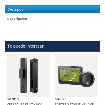
Descripción
Descripción
Te puede Interesar
507819
507323
5
CERRADURA EZVIZ Y3000
PORTERO EZVIZ IP HP4 2MP
P