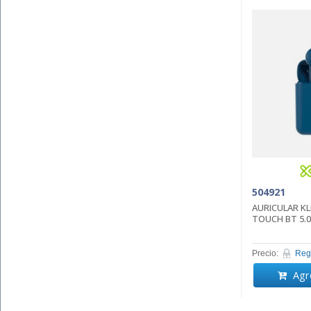
504921
AURICULAR KL
TOUCH BT 5.0
Precio:
Regi
Agre