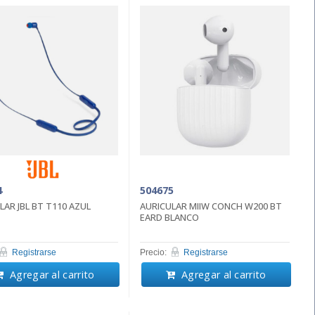
4
504675
LAR JBL BT T110 AZUL
AURICULAR MIIW CONCH W200 BT
EARD BLANCO
Registrarse
Precio:
Registrarse
Agregar al carrito
Agregar al carrito