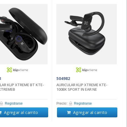
3
504982
LAR KLIP XTREME BT KTE-
AURICULAR KLIP XTREME KTE-
XTREMEB
100BK SPORT IN EAR NE
Registrarse
Precio:
Registrarse
Agregar al carrito
Agregar al carrito