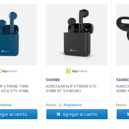
504986
50498
IP XTREME TWIN
AURICULAR KLIP XTREME KTE-
AURICU
 AZUL KTE-010BL
010BK BT 5.0 NEGRO
500BK 
strarse
Precio:
Registrarse
Precio:
gar al carrito
Agregar al carrito