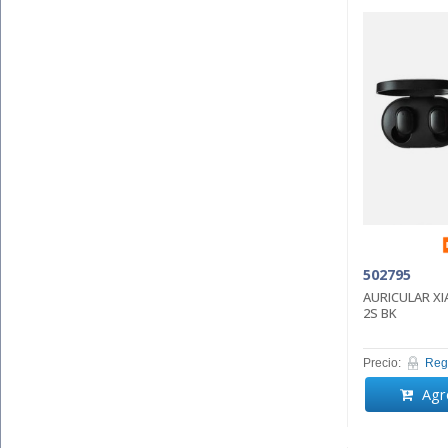
502795
AURICULAR XI
2S BK
Precio:
Regi
Agre