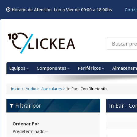
Horario de Atención: Lun a Vier de 09:00 a 18:00hs
Cotiz
Equipos
Componentes
Periféricos
Almacenam
Inicio
Audio
Auriculares
In Ear - Con Bluetooth
Filtrar por
In Ear - C
Ordenar Por
Predeterminado