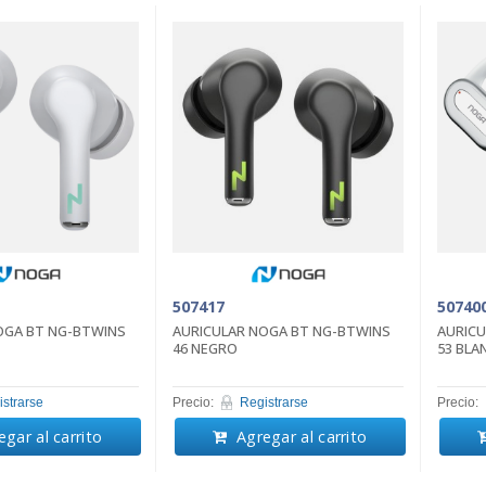
507417
50740
OGA BT NG-BTWINS
AURICULAR NOGA BT NG-BTWINS
AURICU
46 NEGRO
53 BLA
strarse
Precio:
Registrarse
Precio:
gar al carrito
Agregar al carrito