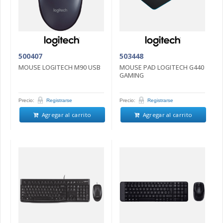
500407
503448
MOUSE LOGITECH M90 USB
MOUSE PAD LOGITECH G440
GAMING
Precio:
Registrarse
Precio:
Registrarse
Agregar al carrito
Agregar al carrito