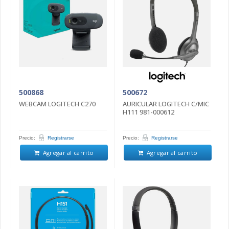
500868
500672
WEBCAM LOGITECH C270
AURICULAR LOGITECH C/MIC
H111 981-000612
Precio:
Registrarse
Precio:
Registrarse
Agregar al carrito
Agregar al carrito