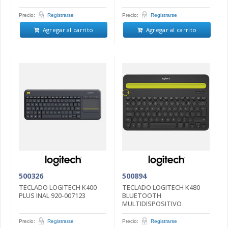
Precio:
Registrarse
Precio:
Registrarse
Agregar al carrito
Agregar al carrito
500326
500894
TECLADO LOGITECH K400
TECLADO LOGITECH K480
PLUS INAL 920-007123
BLUETOOTH
MULTIDISPOSITIVO
Precio:
Registrarse
Precio:
Registrarse