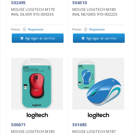
502495
504510
MOUSE LOGITECH M170
MOUSE LOGITECH M185
INAL SILVER 910-005334
INAL NE/GRIS 910-002225
Precio:
Registrarse
Precio:
Registrarse
Agregar al carrito
Agregar al carrito
500671
501685
MOUSE LOGITECH M185
MOUSE LOGITECH M187