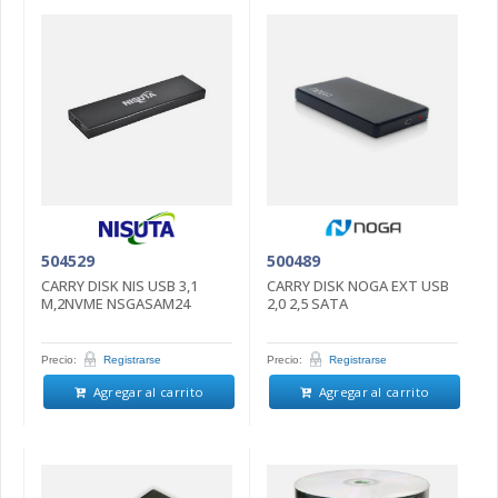
504529
500489
CARRY DISK NIS USB 3,1
CARRY DISK NOGA EXT USB
M,2NVME NSGASAM24
2,0 2,5 SATA
Precio:
Registrarse
Precio:
Registrarse
Agregar al carrito
Agregar al carrito