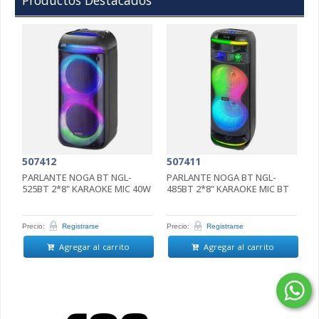
507412
507411
5
R
PARLANTE NOGA BT NGL-
PARLANTE NOGA BT NGL-
P
525BT 2*8" KARAOKE MIC 40W
485BT 2*8" KARAOKE MIC BT
B
M
Precio:
Registrarse
Precio:
Registrarse
Pr
Agregar al carrito
Agregar al carrito