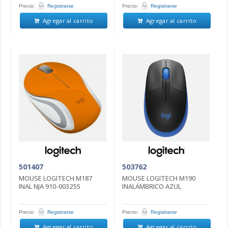
Precio:
Registrarse
Precio:
Registrarse
Agregar al carrito
Agregar al carrito
501407
503762
MOUSE LOGITECH M187
MOUSE LOGITECH M190
INAL NJA 910-003255
INALÁMBRICO AZUL
Precio:
Registrarse
Precio:
Registrarse
Agregar al carrito
Agregar al carrito