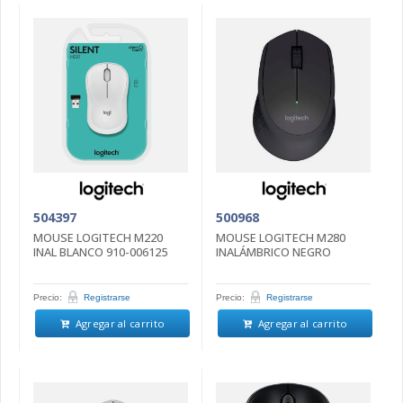
504397
500968
MOUSE LOGITECH M220
MOUSE LOGITECH M280
INAL BLANCO 910-006125
INALÁMBRICO NEGRO
Precio:
Registrarse
Precio:
Registrarse
Agregar al carrito
Agregar al carrito