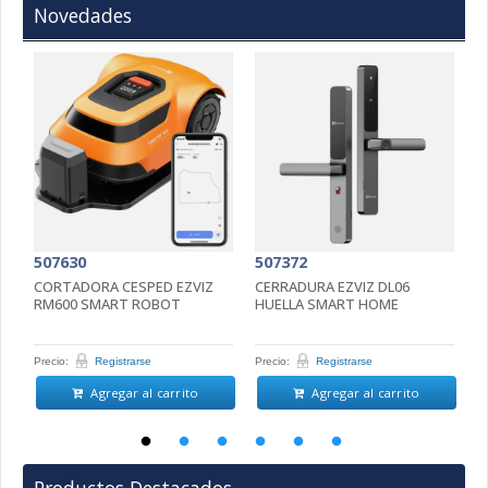
Novedades
507630
507372
5
CORTADORA CESPED EZVIZ
CERRADURA EZVIZ DL06
C
RM600 SMART ROBOT
HUELLA SMART HOME
4
5
Precio:
Registrarse
Precio:
Registrarse
Pr
Agregar al carrito
Agregar al carrito
Productos Destacados