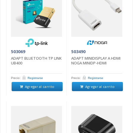
503069
503490
ADAPT BLUETOOTH TP LINK
ADAPT MINIDISPLAY A HDMI
UB400
NOGA MINIDP-HDMI
Precio:
Registrarse
Precio:
Registrarse
Agregar al carrito
Agregar al carrito