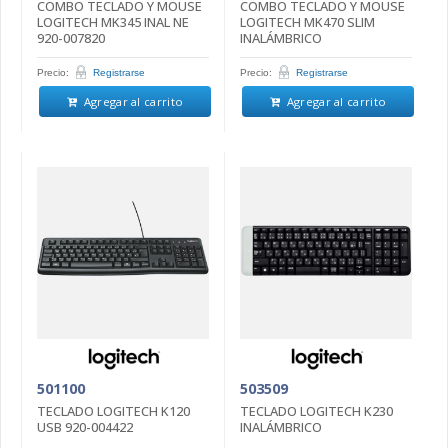
COMBO TECLADO Y MOUSE
COMBO TECLADO Y MOUSE
LOGITECH MK345 INAL NE
LOGITECH MK470 SLIM
920-007820
INALÁMBRICO
Precio:
Registrarse
Precio:
Registrarse
Agregar al carrito
Agregar al carrito
501100
503509
TECLADO LOGITECH K120
TECLADO LOGITECH K230
USB 920-004422
INALÁMBRICO