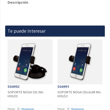
Descripción
Te puede Interesar
504992
504991
5
A
SOPORTE NOGA CEL NG-
SOPORTE NOGA CELULAR NG-
S
HOLD3
HOLD2
M
Precio:
Registrarse
Precio:
Registrarse
Pr