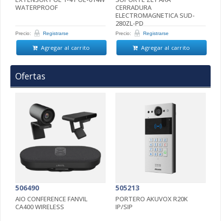
WATERPROOF
CERRADURA
E
ELECTROMAGNETICA SUD-
280ZL-PD
Precio:
Registrarse
Precio:
Registrarse
Pr
Agregar al carrito
Agregar al carrito
Ofertas
506490
505213
5
AIO CONFERENCE FANVIL
PORTERO AKUVOX R20K
P
CA400 WIRELESS
IP/SIP
D