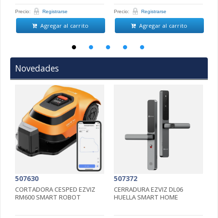
Precio:
Registrarse
Precio:
Registrarse
Pr
Agregar al carrito
Agregar al carrito
Novedades
507630
507372
5
CORTADORA CESPED EZVIZ
CERRADURA EZVIZ DL06
C
RM600 SMART ROBOT
HUELLA SMART HOME
4
5