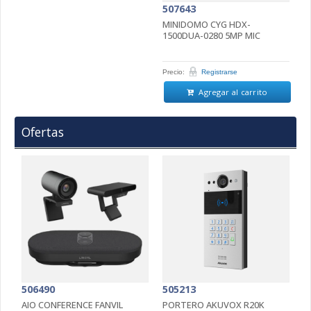
507643
5
MINIDOMO CYG HDX-
C
1500DUA-0280 5MP MIC
H
Precio:
Registrarse
Pr
Agregar al carrito
Ofertas
506490
505213
5
AIO CONFERENCE FANVIL
PORTERO AKUVOX R20K
P