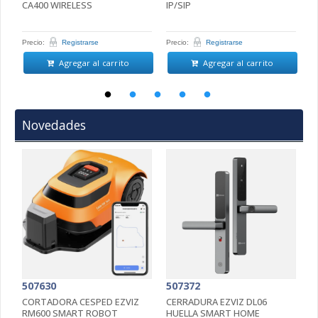
CA400 WIRELESS
IP/SIP
D
Precio:
Registrarse
Precio:
Registrarse
Pr
Agregar al carrito
Agregar al carrito
Novedades
507630
507372
5
CORTADORA CESPED EZVIZ
CERRADURA EZVIZ DL06
C
RM600 SMART ROBOT
HUELLA SMART HOME
4