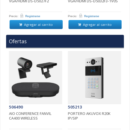
VGA/HDMI DS-D5027F2
VGA/HDMI DS-D5032F3-1V0S
2
Precio:
Registrarse
Precio:
Registrarse
Pr
Agregar al carrito
Agregar al carrito
Ofertas
506490
505213
5
AIO CONFERENCE FANVIL
PORTERO AKUVOX R20K
P
CA400 WIRELESS
IP/SIP
D