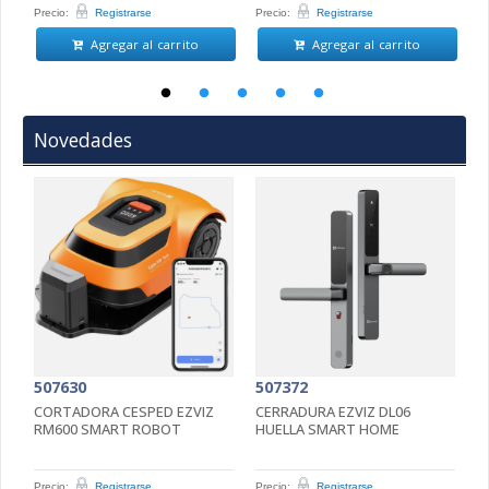
Precio:
Registrarse
Precio:
Registrarse
Pr
Agregar al carrito
Agregar al carrito
Novedades
507630
507372
5
CORTADORA CESPED EZVIZ
CERRADURA EZVIZ DL06
C
RM600 SMART ROBOT
HUELLA SMART HOME
4
5
Precio:
Registrarse
Precio:
Registrarse
Pr