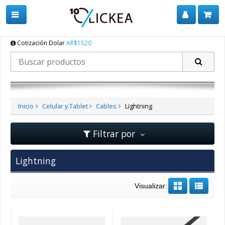
Cotización Dolar
AR$1520
Inicio
Celular y Tablet
Cables
Lightning
Filtrar por
Lightning
Visualizar: