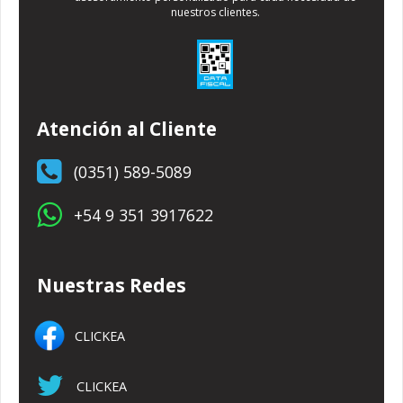
nuestros clientes.
Atención al Cliente
(0351) 589-5089
+54 9 351 3917622
Nuestras Redes
CLICKEA
CLICKEA