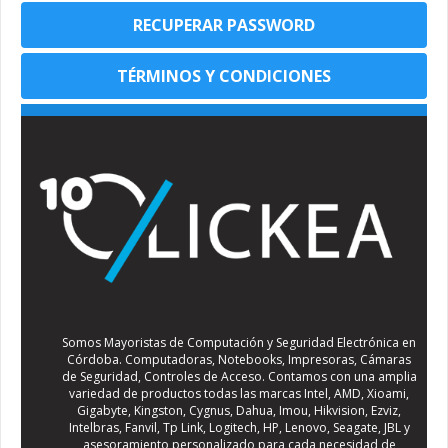
RECUPERAR PASSWORD
TÉRMINOS Y CONDICIONES
Somos Mayoristas de Computación y Seguridad Electrónica en
Córdoba. Computadoras, Notebooks, Impresoras, Cámaras
de Seguridad, Controles de Acceso. Contamos con una amplia
variedad de productos todas las marcas Intel, AMD, Xioami,
Gigabyte, Kingston, Cygnus, Dahua, Imou, Hikvision, Ezviz,
Intelbras, Fanvil, Tp Link, Logitech, HP, Lenovo, Seagate, JBL y
asesoramiento personalizado para cada necesidad de