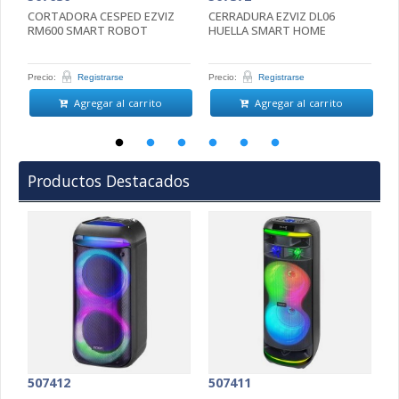
CORTADORA CESPED EZVIZ
CERRADURA EZVIZ DL06
C
RM600 SMART ROBOT
HUELLA SMART HOME
4
5
Precio:
Registrarse
Precio:
Registrarse
Pr
Agregar al carrito
Agregar al carrito
Productos Destacados
507412
507411
5