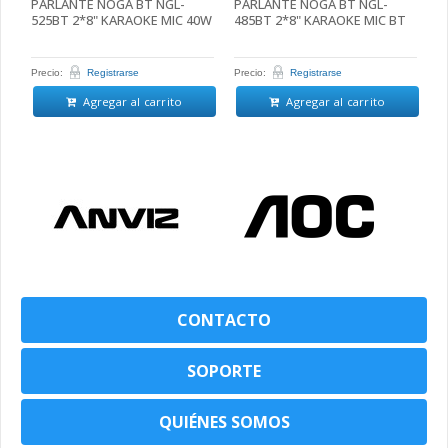
R
PARLANTE NOGA BT NGL-
PARLANTE NOGA BT NGL-
P
525BT 2*8" KARAOKE MIC 40W
485BT 2*8" KARAOKE MIC BT
B
M
Precio:
Registrarse
Precio:
Registrarse
Pr
Agregar al carrito
Agregar al carrito
CONTACTO
SOPORTE
QUIÉNES SOMOS