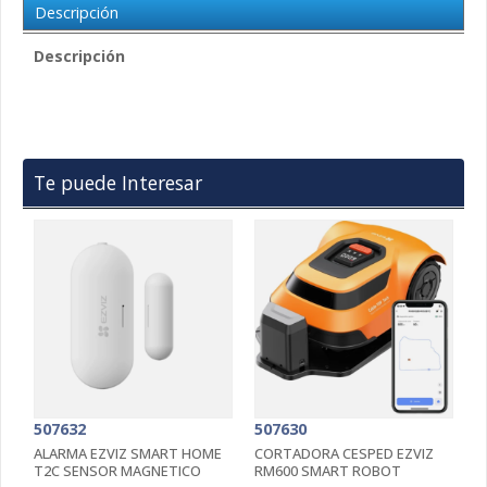
Descripción
Descripción
Te puede Interesar
507632
507630
5
ALARMA EZVIZ SMART HOME
CORTADORA CESPED EZVIZ
C
T2C SENSOR MAGNETICO
RM600 SMART ROBOT
D