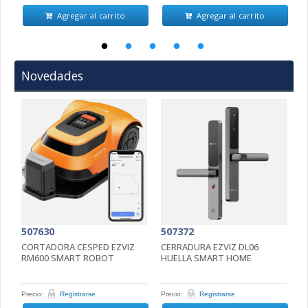
Agregar al carrito
Agregar al carrito
Novedades
507630
507372
5
CORTADORA CESPED EZVIZ
CERRADURA EZVIZ DL06
C
RM600 SMART ROBOT
HUELLA SMART HOME
4
5
Precio:
Registrarse
Precio:
Registrarse
Pr