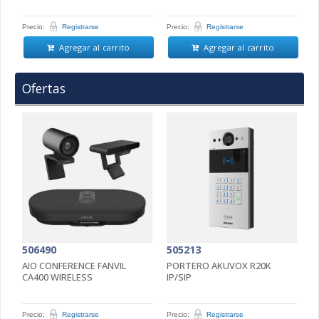
Precio:
Registrarse
Precio:
Registrarse
Pr
Agregar al carrito
Agregar al carrito
Ofertas
506490
505213
5
AIO CONFERENCE FANVIL
PORTERO AKUVOX R20K
P
CA400 WIRELESS
IP/SIP
D
Precio:
Registrarse
Precio:
Registrarse
Pr