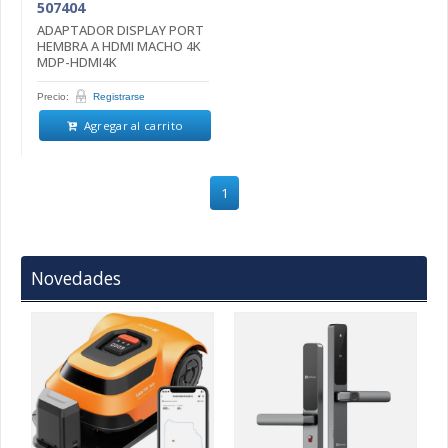
507404
ADAPTADOR DISPLAY PORT
HEMBRA A HDMI MACHO 4K
MDP-HDMI4K
Precio:
Registrarse
Agregar al carrito
1
Novedades