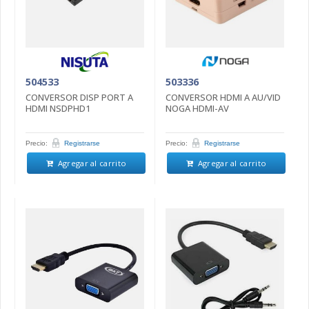
504533
503336
CONVERSOR DISP PORT A
CONVERSOR HDMI A AU/VID
HDMI NSDPHD1
NOGA HDMI-AV
Precio:
Registrarse
Precio:
Registrarse
Agregar al carrito
Agregar al carrito