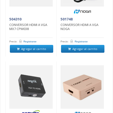
504310
501748
CONVERSOR HDMI A VGA
CONVERSOR HDMI A VGA
MX7 CPM038
NOGA
Precio:
Registrarse
Precio:
Registrarse
Agregar al carrito
Agregar al carrito