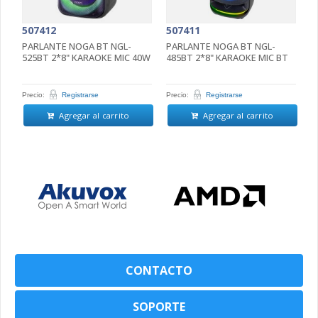
507412
507411
5
R
PARLANTE NOGA BT NGL-
PARLANTE NOGA BT NGL-
P
525BT 2*8" KARAOKE MIC 40W
485BT 2*8" KARAOKE MIC BT
B
M
Precio:
Registrarse
Precio:
Registrarse
Pr
Agregar al carrito
Agregar al carrito
CONTACTO
SOPORTE