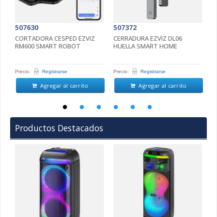
507630
507372
5
CORTADORA CESPED EZVIZ
CERRADURA EZVIZ DL06
C
RM600 SMART ROBOT
HUELLA SMART HOME
4
5
Precio:
Registrarse
Precio:
Registrarse
Pr
Agregar al carrito
Agregar al carrito
Productos Destacados