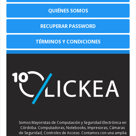
QUIÉNES SOMOS
RECUPERAR PASSWORD
TÉRMINOS Y CONDICIONES
Somos Mayoristas de Computación y Seguridad Electrónica en
Córdoba. Computadoras, Notebooks, Impresoras, Cámaras
de Seguridad, Controles de Acceso. Contamos con una amplia