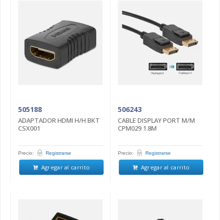
505188
506243
ADAPTADOR HDMI H/H BKT
CABLE DISPLAY PORT M/M
CSX001
CPM029 1.8M
Precio:
Registrarse
Precio:
Registrarse
Agregar al carrito
Agregar al carrito