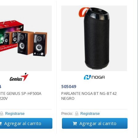
4
505049
TE GENIUS SP-HF500A
PARLANTE NOGA BT NG-BT42
220V
NEGRO
Registrarse
Precio:
Registrarse
Agregar al carrito
Agregar al carrito