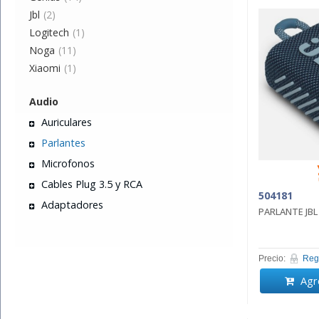
Jbl
(2)
Logitech
(1)
Noga
(11)
Xiaomi
(1)
Audio
Auriculares
Parlantes
Microfonos
Cables Plug 3.5 y RCA
504181
Adaptadores
PARLANTE JBL
Precio:
Regi
Agre