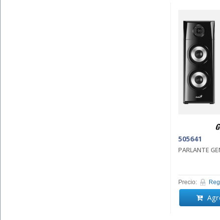
505641
PARLANTE GEN
Precio:
Regi
Agre