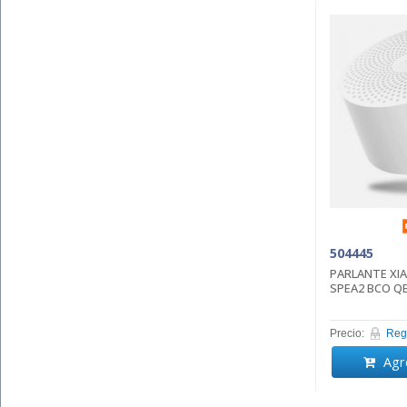
504445
PARLANTE XI
SPEA2 BCO Q
Precio:
Regi
Agre