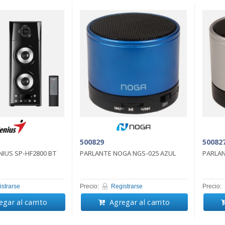
500829
50082
IUS SP-HF2800 BT
PARLANTE NOGA NGS-025 AZUL
PARLAN
strarse
Precio:
Registrarse
Precio:
gar al carrito
Agregar al carrito