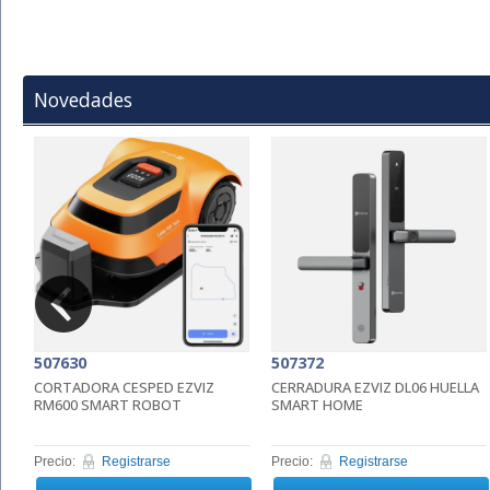
Novedades
507630
507372
A
CORTADORA CESPED EZVIZ
CERRADURA EZVIZ DL06 HUELLA
RM600 SMART ROBOT
SMART HOME
Precio:
Registrarse
Precio:
Registrarse