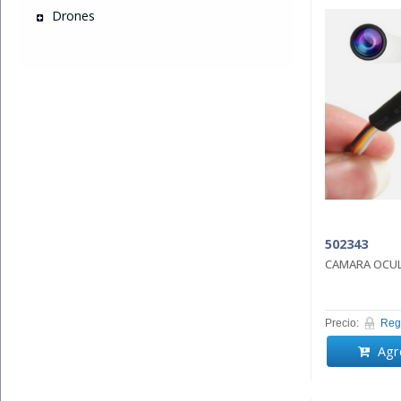
Drones
502343
CAMARA OCUL
Precio:
Regi
Agre