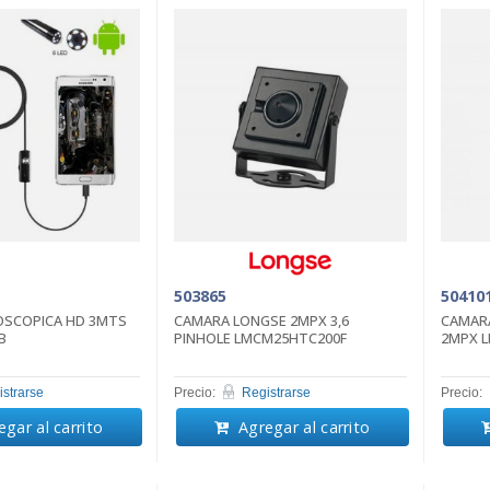
503865
50410
SCOPICA HD 3MTS
CAMARA LONGSE 2MPX 3,6
CAMARA
B
PINHOLE LMCM25HTC200F
2MPX L
strarse
Precio:
Registrarse
Precio:
gar al carrito
Agregar al carrito