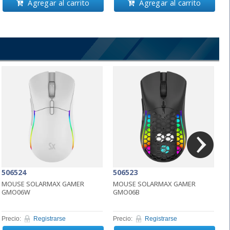
Agregar al carrito
Agregar al carrito
506524
506523
5
MOUSE SOLARMAX GAMER
MOUSE SOLARMAX GAMER
M
GMO06W
GMO06B
2
Precio:
Registrarse
Precio:
Registrarse
Pr