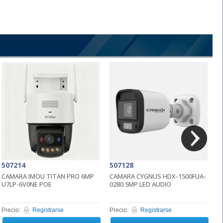
507214
507128
5
CAMARA IMOU TITAN PRO 6MP
CAMARA CYGNUS HDX-1500FUA-
R
U7LP-6V0NE POE
0280 5MP LED AUDIO
T
Precio:
Registrarse
Precio:
Registrarse
Pr