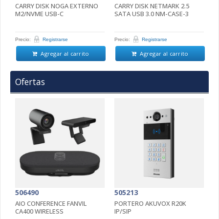
A
CARRY DISK NOGA EXTERNO
CARRY DISK NETMARK 2.5
C
M2/NVME USB-C
SATA USB 3.0 NM-CASE-3
(
Precio:
Registrarse
Precio:
Registrarse
Pr
Agregar al carrito
Agregar al carrito
Ofertas
506490
505213
5
AIO CONFERENCE FANVIL
PORTERO AKUVOX R20K
P
CA400 WIRELESS
IP/SIP
D