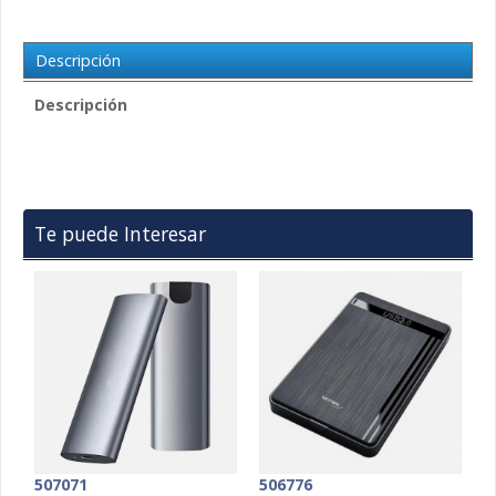
Descripción
Descripción
Te puede Interesar
507071
506776
5