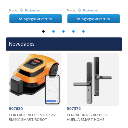
Precio:
Registrarse
Precio:
Registrarse
Pr
Agregar al carrito
Agregar al carrito
Novedades
507630
507372
5
CORTADORA CESPED EZVIZ
CERRADURA EZVIZ DL06
C
RM600 SMART ROBOT
HUELLA SMART HOME
4
5