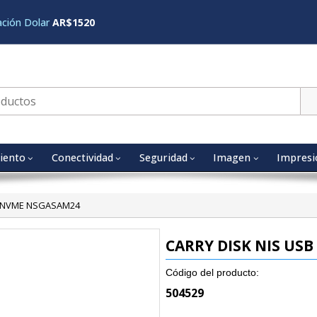
ación Dolar
AR$1520
iento
Conectividad
Seguridad
Imagen
Impresi
M,2NVME NSGASAM24
CARRY DISK NIS US
Código del producto:
504529