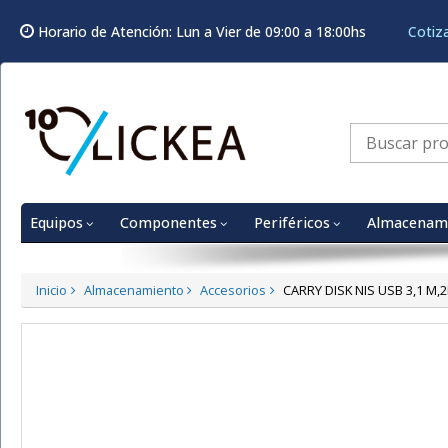
Horario de Atención: Lun a Vier de 09:00 a 18:00hs
Cotiz
Equipos
Componentes
Periféricos
Almacenam
Inicio
Almacenamiento
Accesorios
CARRY DISK NIS USB 3,1 