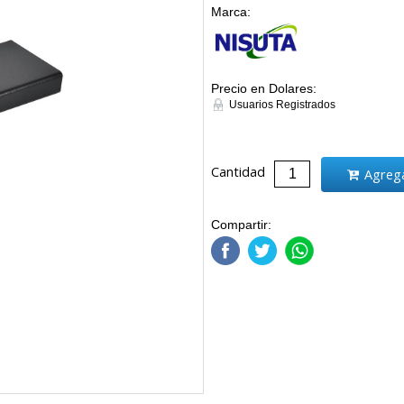
Marca:
Precio en Dolares:
Usuarios Registrados
Cantidad
Agrega
Compartir: