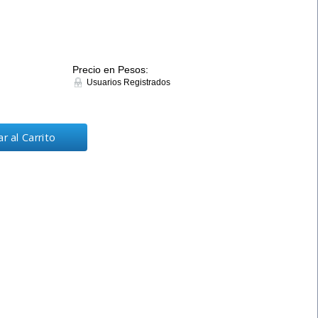
Precio en Pesos:
Usuarios Registrados
r al Carrito