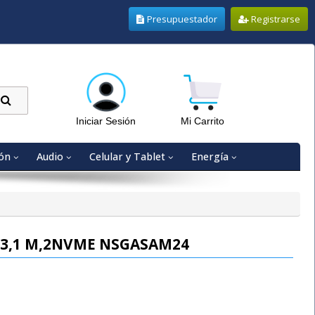
Presupuestador
Registrarse
Iniciar Sesión
Mi Carrito
ón
Audio
Celular y Tablet
Energía
B 3,1 M,2NVME NSGASAM24