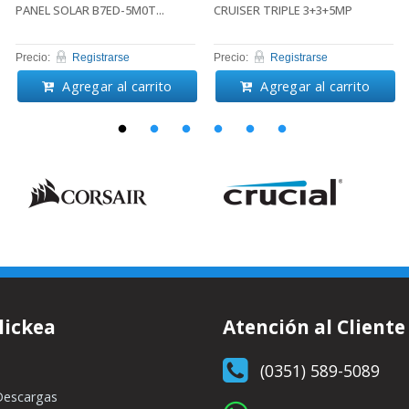
PANEL SOLAR B7ED-5M0T...
CRUISER TRIPLE 3+3+5MP
Precio:
Registrarse
Precio:
Registrarse
Agregar al carrito
Agregar al carrito
lickea
Atención al Cliente
(0351) 589-5089
Descargas