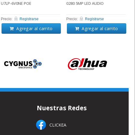
U7LP-6V0NE POE
0280 5MP LED AUDIO
T
Precio:
Registrarse
Precio:
Registrarse
Pr
Agregar al carrito
Agregar al carrito
Nuestras Redes
CLICKEA