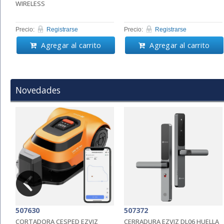
WIRELESS
Precio:
Registrarse
Precio:
Registrarse
Agregar al carrito
Agregar al carrito
Novedades
507630
507372
A
CORTADORA CESPED EZVIZ
CERRADURA EZVIZ DL06 HUELLA