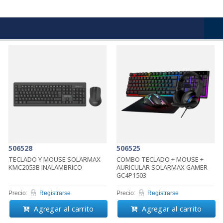
506528
506525
TECLADO Y MOUSE SOLARMAX
COMBO TECLADO + MOUSE +
KMC2053B INALAMBRICO
AURICULAR SOLARMAX GAMER
GC4P1503
Precio:
Registrarse
Precio:
Registrarse
Agregar al carrito
Agregar al carrito