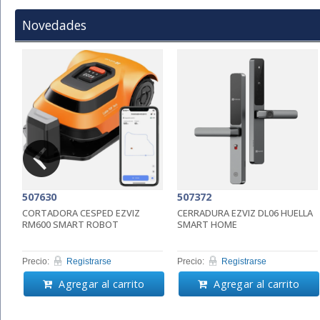
Novedades
507630
507372
A
CORTADORA CESPED EZVIZ
CERRADURA EZVIZ DL06 HUELLA
RM600 SMART ROBOT
SMART HOME
Precio:
Registrarse
Precio:
Registrarse
Agregar al carrito
Agregar al carrito