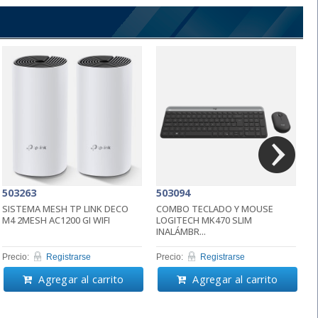
503263
503094
5
SISTEMA MESH TP LINK DECO
COMBO TECLADO Y MOUSE
C
M4 2MESH AC1200 GI WIFI
LOGITECH MK470 SLIM
L
INALÁMBR...
Precio:
Registrarse
Precio:
Registrarse
Pr
Agregar al carrito
Agregar al carrito