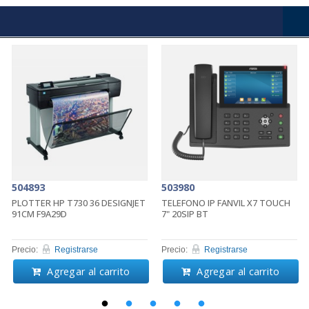
504893
503980
PLOTTER HP T730 36 DESIGNJET
TELEFONO IP FANVIL X7 TOUCH
91CM F9A29D
7" 20SIP BT
Precio:
Registrarse
Precio:
Registrarse
Agregar al carrito
Agregar al carrito