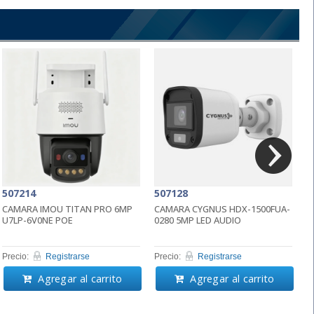
507214
507128
5
CAMARA IMOU TITAN PRO 6MP
CAMARA CYGNUS HDX-1500FUA-
R
U7LP-6V0NE POE
0280 5MP LED AUDIO
T
Precio:
Registrarse
Precio:
Registrarse
Pr
Agregar al carrito
Agregar al carrito