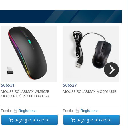
506531
506527
5
MOUSE SOLARMAX WM302B
MOUSE SOLARMAX MO201 USB
M
MODO BT Ó RECEPTOR USB
G
Precio:
Registrarse
Precio:
Registrarse
Pr
Agregar al carrito
Agregar al carrito