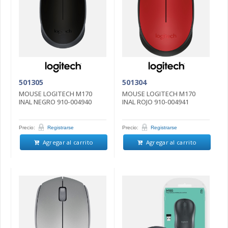
501305
501304
MOUSE LOGITECH M170
MOUSE LOGITECH M170
INAL NEGRO 910-004940
INAL ROJO 910-004941
Precio:
Registrarse
Precio:
Registrarse
Agregar al carrito
Agregar al carrito