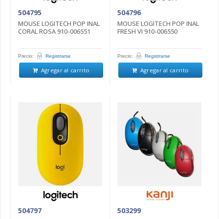
504795
504796
MOUSE LOGITECH POP INAL
MOUSE LOGITECH POP INAL
CORAL ROSA 910-006551
FRESH VI 910-006550
Precio:
Registrarse
Precio:
Registrarse
Agregar al carrito
Agregar al carrito
504797
503299