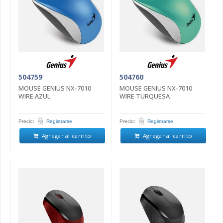
504759
504760
MOUSE GENIUS NX-7010
MOUSE GENIUS NX-7010
WIRE AZUL
WIRE TURQUESA
Precio:
Registrarse
Precio:
Registrarse
Agregar al carrito
Agregar al carrito