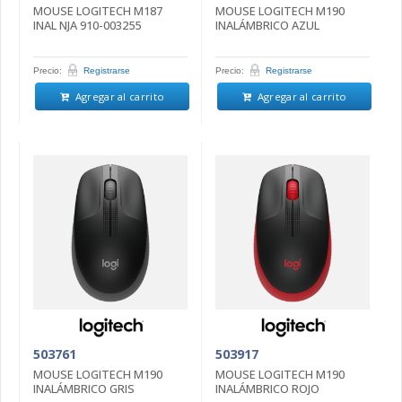
MOUSE LOGITECH M187
MOUSE LOGITECH M190
INAL NJA 910-003255
INALÁMBRICO AZUL
Precio:
Registrarse
Precio:
Registrarse
Agregar al carrito
Agregar al carrito
503761
503917
MOUSE LOGITECH M190
MOUSE LOGITECH M190
INALÁMBRICO GRIS
INALÁMBRICO ROJO