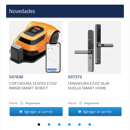
Novedades
507630
507372
5
CORTADORA CESPED EZVIZ
CERRADURA EZVIZ DL06
C
RM600 SMART ROBOT
HUELLA SMART HOME
4
5
Precio:
Registrarse
Precio:
Registrarse
Pr
Agregar al carrito
Agregar al carrito