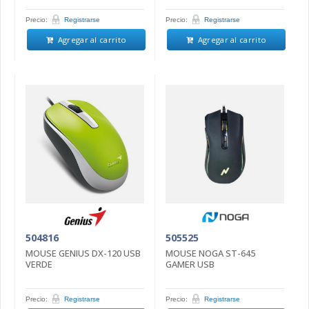
Precio:
Registrarse
Precio:
Registrarse
Agregar al carrito
Agregar al carrito
504816
505525
MOUSE GENIUS DX-120 USB
MOUSE NOGA ST-645
VERDE
GAMER USB
Precio:
Registrarse
Precio:
Registrarse