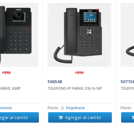
506548
50715
FANVIL V60P
TELEFONO IP FANVIL X3U 6-SIP
TELEFO
strarse
Precio:
Registrarse
Precio:
gar al carrito
Agregar al carrito