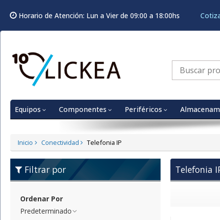
Horario de Atención: Lun a Vier de 09:00 a 18:00hs
Cotiz
Equipos
Componentes
Periféricos
Almacenam
Inicio
Conectividad
Telefonia IP
Filtrar por
Telefonia I
Ordenar Por
Predeterminado