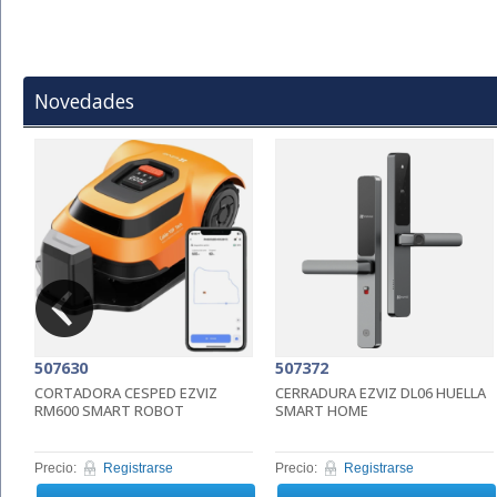
Novedades
507630
507372
A
CORTADORA CESPED EZVIZ
CERRADURA EZVIZ DL06 HUELLA
RM600 SMART ROBOT
SMART HOME
Precio:
Registrarse
Precio:
Registrarse