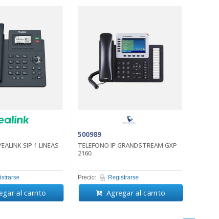
500989
EALINK SIP 1 LINEAS
TELEFONO IP GRANDSTREAM GXP
2160
strarse
Precio:
Registrarse
gar al carrito
Agregar al carrito