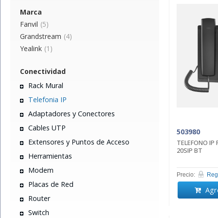
Marca
Fanvil
(5)
Grandstream
(4)
Yealink
(1)
Conectividad
Rack Mural
Telefonia IP
Adaptadores y Conectores
Cables UTP
503980
Extensores y Puntos de Acceso
TELEFONO IP 
20SIP BT
Herramientas
Modem
Precio:
Regi
Placas de Red
Agre
Router
Switch