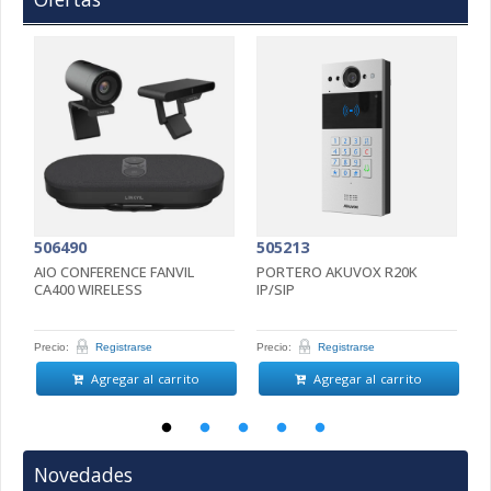
506490
505213
5
AIO CONFERENCE FANVIL
PORTERO AKUVOX R20K
P
CA400 WIRELESS
IP/SIP
D
Precio:
Registrarse
Precio:
Registrarse
Pr
Agregar al carrito
Agregar al carrito
Novedades