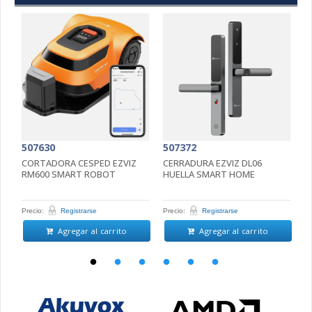
507630
507372
5
CORTADORA CESPED EZVIZ
CERRADURA EZVIZ DL06
C
RM600 SMART ROBOT
HUELLA SMART HOME
4
5
Precio:
Registrarse
Precio:
Registrarse
Pr
Agregar al carrito
Agregar al carrito