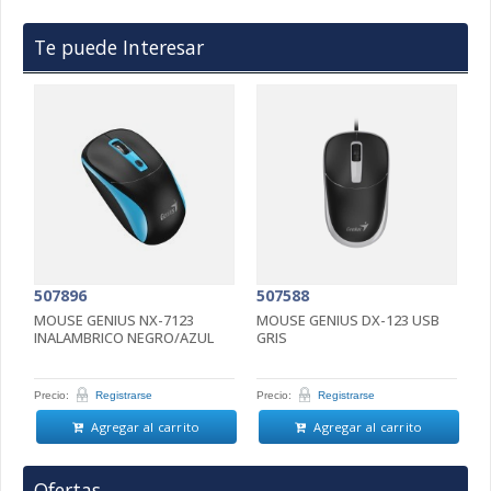
Te puede Interesar
507896
507588
5
L
MOUSE GENIUS NX-7123
MOUSE GENIUS DX-123 USB
M
INALAMBRICO NEGRO/AZUL
GRIS
W
Precio:
Registrarse
Precio:
Registrarse
Pr
Agregar al carrito
Agregar al carrito
Ofertas