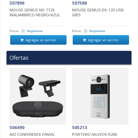
507896
507588
5
L
MOUSE GENIUS NX-7123
MOUSE GENIUS DX-123 USB
M
INALAMBRICO NEGRO/AZUL
GRIS
W
Precio:
Registrarse
Precio:
Registrarse
Pr
Agregar al carrito
Agregar al carrito
Ofertas
506490
505213
5
AIO CONFERENCE FANVIL
PORTERO AKUVOX R20K
P