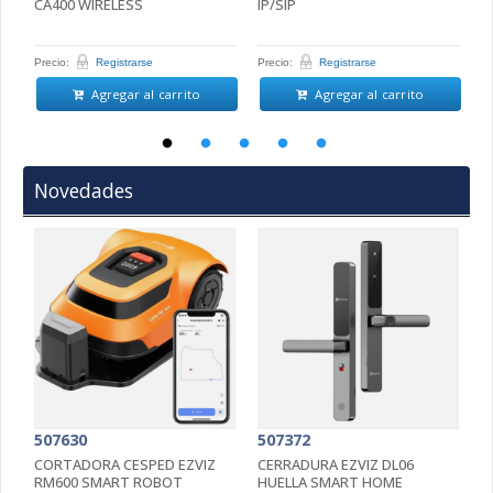
CA400 WIRELESS
IP/SIP
D
Precio:
Registrarse
Precio:
Registrarse
Pr
Agregar al carrito
Agregar al carrito
Novedades
507630
507372
5
CORTADORA CESPED EZVIZ
CERRADURA EZVIZ DL06
C
RM600 SMART ROBOT
HUELLA SMART HOME
4