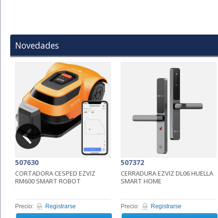
Novedades
507630
507372
A
CORTADORA CESPED EZVIZ
CERRADURA EZVIZ DL06 HUELLA
RM600 SMART ROBOT
SMART HOME
Precio:
Registrarse
Precio:
Registrarse