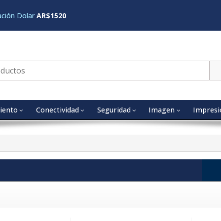
ación Dolar
AR$1520
iento
Conectividad
Seguridad
Imagen
Impresi