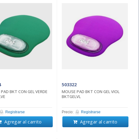
4
503322
PAD BKT CON GEL VERDE
MOUSE PAD BKT CON GEL VIOL
LVE
BKTGELVL
Registrarse
Precio:
Registrarse
Agregar al carrito
Agregar al carrito