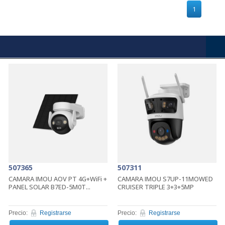
1
507365
507311
CAMARA IMOU AOV PT 4G+WiFi +
CAMARA IMOU S7UP-11MOWED
PANEL SOLAR B7ED-5M0T...
CRUISER TRIPLE 3+3+5MP
Precio:
Registrarse
Precio:
Registrarse