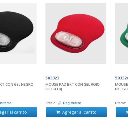
503323
50332
KT CON GEL NEGRO
MOUSE PAD BKT CON GEL ROJO
MOUSE 
BKTGELRJ
BKTGE
strarse
Precio:
Registrarse
Precio:
gar al carrito
Agregar al carrito