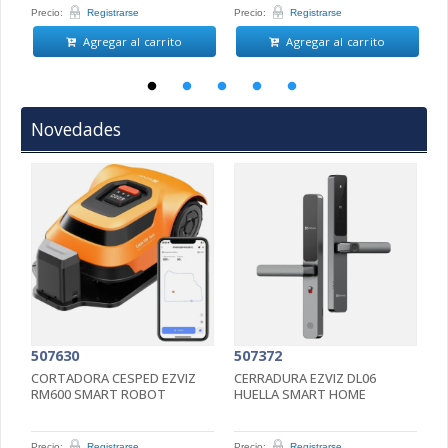
Precio:
Registrarse
Precio:
Registrarse
Pr
Agregar al carrito
Agregar al carrito
Novedades
507630
507372
5
CORTADORA CESPED EZVIZ
CERRADURA EZVIZ DL06
C
RM600 SMART ROBOT
HUELLA SMART HOME
4
5
Precio:
Registrarse
Precio:
Registrarse
Pr