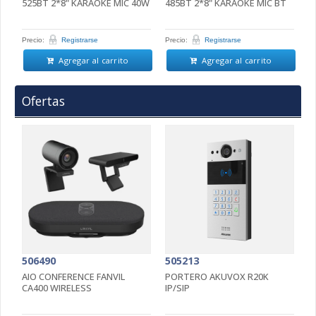
525BT 2*8" KARAOKE MIC 40W
485BT 2*8" KARAOKE MIC BT
4
Precio:
Registrarse
Precio:
Registrarse
Pr
Agregar al carrito
Agregar al carrito
Ofertas
506490
505213
5
AIO CONFERENCE FANVIL
PORTERO AKUVOX R20K
P
CA400 WIRELESS
IP/SIP
D